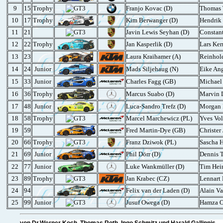
9
15
Trophy
Franjo Kovac (D)
Thomas 
10
17
Trophy
Kim Berwanger (D)
Hendrik 
11
21
Javin Lewis Seyhan (D)
Constant
12
22
Trophy
Jan Kasperlik (D)
Lars Ker
13
23
Laura Kraihamer (A)
Reinhold
14
24
Junior
Mads Siljehaug (N)
Eike An
15
33
Junior
Charles Fagg (GB)
Michael
16
36
Trophy
Marcus Suabo (D)
Marvin D
17
48
Junior
Luca-Sandro Trefz (D)
Morgan 
18
58
Trophy
Marcel Marchewicz (PL)
Yves Vol
19
59
Fred Martin-Dye (GB)
Christer
20
66
Trophy
Franz Dziwok (PL)
Sascha H
21
69
Junior
Phil Dörr (D)
Dennis T
22
77
Junior
Luke Wankmüller (D)
Tim Hei
23
89
Trophy
Jan Krabec (CZ)
Lennart
24
94
Felix van der Laden (D)
Alain Va
25
99
Junior
Jusuf Owega (D)
Hamza O