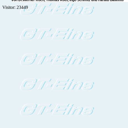
von Dr.Werner Koch, Thomas Roth, Ingo S
Visitor: 23449