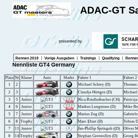
ADAC-GT Sa
presented by
|
|
|
|
Rennen 2019
Vorige Ausgaben
Trainings
Qualifying
Rennen
Nennliste GT4 Germany
Platz
Nr
Klasse
Auto
Marke
Fahrer 1
Fahrer 2
1
2
Michael Schrey (D)
Thomas J
2
3
Claudia Hürtgen (D)
Michael 
3
5
Junior
Nico Rindlesbacher (CH)
Patricij
4
6
Junior
Markus Lungstrass (D)
Mike Be
5
7
Junior
Marius Zug (D)
Gabriele 
6
8
Trophy
Marc Ehret (D)
Tobias 
7
11
Junior
Jan-Phillip Springob ((D)
Oliver M
8
14
Trophy
Stephan Grotstollen (D)
Georg B