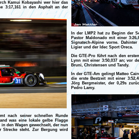
urch Kamui Kobayashi wer hier das
ne 3:17,161 in den Asphalt an der
In der LMP2 hat zu Beginn der S
Pastor Maldonado mit einer 3:26
Signatech-Alpine vorne. Dahinter
Ligier und der Idec Sport Oreca.
Die GTE-Pro führt nach den erste
Lynn mit einer 3:50,037 an; vor 
Bruni, Christensen und Tandy.
In der GTE-Am gelingt Matteo Cai
die erste Bestzeit mit einer 3:52
Jörg Bergmeister, der 0,29s zur
Pedro Lamy.
t nach seiner schnellen Runde
tand was eine lokale gelbe Flagge
 in den Wagen gewechselt, der nun
 Strecke steht. Zur Bergung wird