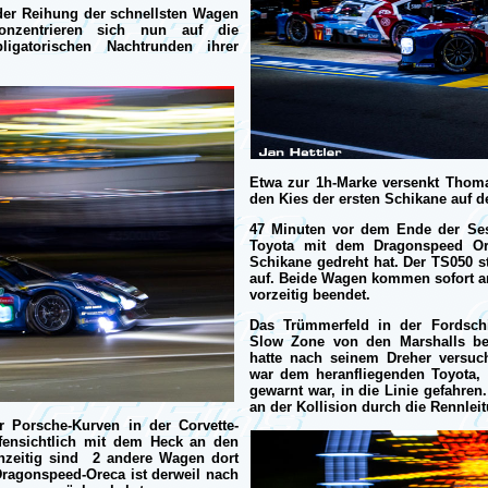
der Reihung der schnellsten Wagen
onzentrieren sich nun auf die
gatorischen Nachtrunden ihrer
Etwa zur 1h-Marke versenkt Thoma
den Kies der ersten Schikane auf 
47 Minuten vor dem Ende der Ses
Toyota mit dem Dragonspeed Or
Schikane gedreht hat. Der TS050 st
auf. Beide Wagen kommen sofort an
vorzeitig beendet.
Das Trümmerfeld in der Fordschi
Slow Zone von den Marshalls bes
hatte nach seinem Dreher versuc
war dem heranfliegenden Toyota, 
gewarnt war, in die Linie gefahren
an der Kollision durch die Rennlei
 Porsche-Kurven in der Corvette-
fensichtlich mit dem Heck an den
chzeitig sind 2 andere Wagen dort
Dragonspeed-Oreca ist derweil nach