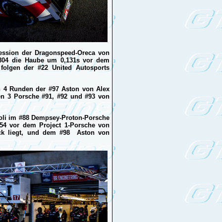
ession der Dragonspeed-Oreca von
,804 die Haube um 0,131s vor dem
 folgen der #22 United Autosports
n 4 Runden der #97 Aston von Alex
den 3 Porsche #91, #92 und #93 von
roli im #88 Dempsey-Proton-Porsche
,454 vor dem Project 1-Porsche von
ück liegt, und dem #98 Aston von