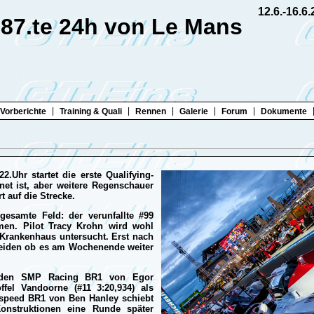
12.6.-16.6
87.te 24h von Le Mans
|
|
|
|
|
Vorberichte
Training & Quali
Rennen
Galerie
Forum
Dokumente
Uhr startet die erste Qualifying-
net ist, aber weitere Regenschauer
t auf die Strecke.
gesamte Feld: der verunfallte #99
men. Pilot Tracy Krohn wird wohl
rankenhaus untersucht. Erst nach
heiden ob es am Wochenende weiter
iden SMP Racing BR1 von Egor
ffel Vandoorne (#11 3:20,934) als
nspeed BR1 von Ben Hanley schiebt
Konstruktionen eine Runde später