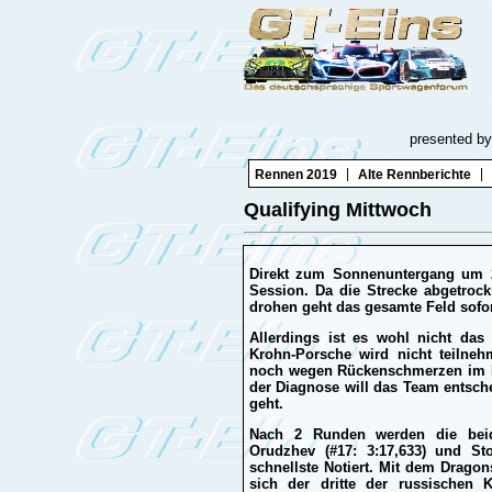
presented by
|
|
Rennen 2019
Alte Rennberichte
Qualifying Mittwoch
Direkt zum Sonnenuntergang um 22.
Session. Da die Strecke abgetrock
drohen geht das gesamte Feld sofor
Allerdings ist es wohl nicht das 
Krohn-Porsche wird nicht teilneh
noch wegen Rückenschmerzen im K
der Diagnose will das Team entsc
geht.
Nach 2 Runden werden die be
Orudzhev (#17: 3:17,633) und Sto
schnellste Notiert. Mit dem Drago
sich der dritte der russischen 