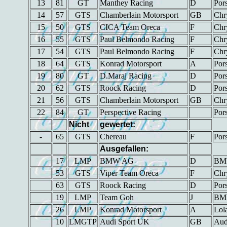
13
81
GT
Manthey Racing
D
Por
14
57
GTS
Chamberlain Motorsport
GB
Chr
15
50
GTS
CICA Team Oreca
F
Chr
16
55
GTS
Paul Belmondo Racing
F
Chr
17
54
GTS
Paul Belmondo Racing
F
Chr
18
64
GTS
Konrad Motorsport
A
Por
19
80
GT
D.Maraj Racing
D
Por
20
62
GTS
Roock Racing
D
Por
21
56
GTS
Chamberlain Motorsport
GB
Chr
22
84
GT
Perspective Racing
Por
Nicht
gewertet:
-
65
GTS
Chereau
F
Por
Ausgefallen:
17
LMP
BMW AG
D
BM
53
GTS
Viper Team Oreca
F
Chr
63
GTS
Roock Racing
D
Por
19
LMP
Team Goh
J
BM
26
LMP
Konrad Motorsport
A
Lol
10
LMGTP
Audi Sport UK
GB
Aud