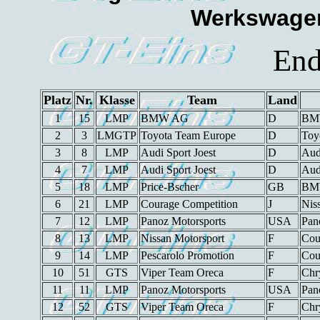
Werkswagen
End
Platz
Nr.
Klasse
Team
Land
1
15
LMP
BMW AG
D
BM
2
3
LMGTP
Toyota Team Europe
D
Toy
3
8
LMP
Audi Sport Joest
D
Aud
4
7
LMP
Audi Sport Joest
D
Aud
5
18
LMP
Price-Bscher
GB
BM
6
21
LMP
Courage Competition
J
Nis
7
12
LMP
Panoz Motorsports
USA
Pan
8
13
LMP
Nissan Motorsport
F
Cou
9
14
LMP
Pescarolo Promotion
F
Cou
10
51
GTS
Viper Team Oreca
F
Chr
11
11
LMP
Panoz Motorsports
USA
Pan
12
52
GTS
Viper Team Oreca
F
Chr