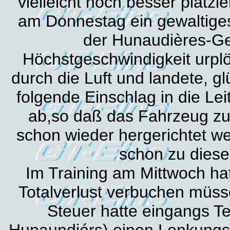
vielleicht noch besser platzi
am Donnestag ein gewaltiges
der Hunaudières-G
Höchstgeschwindigkeit urplöt
durch die Luft und landete, g
folgende Einschlag in die Lei
ab,so daß das Fahrzeug 
schon wieder hergerichtet w
schon zu diese
Im Training am Mittwoch ha
Totalverlust verbuchen müsse
Steuer hatte eingangs Te
Hunaundiérs) einen Lenkungss