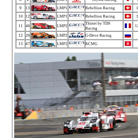
9
13
LMP1
Rebellion Racing
1
10
12
LMP1
Rebellion Racing
1
Thiriet by TDS
11
46
LMP2
1
Racing
12
26
LMP2
G-Drive Racing
13
47
LMP2
KCMG