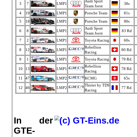
Audi Sport
3
7
LMP1
38s
Team Joest
4
19
LMP1
Porsche Team
81s
5
18
LMP1
Porsche Team
90s
Audi Sport
6
8
LMP1
83 Rd
Team Joest
7
2
LMP1
Toyota Racing
60s
Rebellion
8
12
LMP1
80 Rd.
Racing
9
1
LMP1
Toyota Racing
79 Rd.
Rebellion
10
13
LMP1
78 Rd.
Racing
11
47
LMP2
KCMG
65s
Thiriet by TDS
12
46
LMP2
77 Rd.
Racing
In der
GTE-