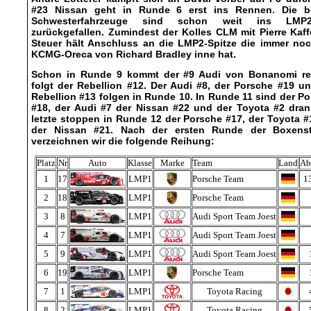
#23 Nissan geht in Runde 6 erst ins Rennen. Die b
Schwesterfahrzeuge sind schon weit ins LMP2
zurückgefallen. Zumindest der Kolles CLM mit Pierre Kaf
Steuer hält Anschluss an die LMP2-Spitze die immer noc
KCMG-Oreca von Richard Bradley inne hat.
Schon in Runde 9 kommt der #9 Audi von Bonanomi re
folgt der Rebellion #12. Der Audi #8, der Porsche #19 u
Rebellion #13 folgen in Runde 10. In Runde 11 sind der P
#18, der Audi #7 der Nissan #22 und der Toyota #2 dran
letzte stoppen in Runde 12 der Porsche #17, der Toyota 
der Nissan #21. Nach der ersten Runde der Boxens
verzeichnen wir die folgende Reihung:
Platz
Nr
Auto
Klasse
Marke
Team
Land
Ab
1
17
LMP1
Porsche Team
1
2
18
LMP1
Porsche Team
3
8
LMP1
Audi Sport Team Joest
4
7
LMP1
Audi Sport Team Joest
5
9
LMP1
Audi Sport Team Joest
6
19
LMP1
Porsche Team
7
1
LMP1
Toyota Racing
8
2
LMP1
Toyota Racing