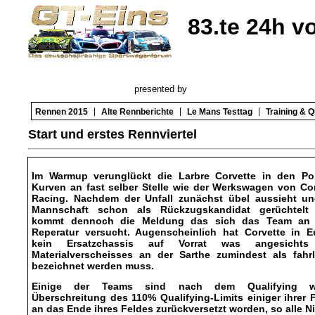
83.te 24h v
presented by
|
|
|
Rennen 2015
Alte Rennberichte
Le Mans Testtag
Training & Q
Start und erstes Rennviertel
Im Warmup verunglückt die Larbre Corvette in den Po
Kurven an fast selber Stelle wie der Werkswagen von Co
Racing. Nachdem der Unfall zunächst übel aussieht un
Mannschaft schon als Rückzugskandidat gerüchtelt 
kommt dennoch die Meldung das sich das Team an 
Reperatur versucht. Augenscheinlich hat Corvette in E
kein Ersatzchassis auf Vorrat was angesicht
Materialverscheisses an der Sarthe zumindest als fahrl
bezeichnet werden muss.
Einige der Teams sind nach dem Qualifying w
Überschreitung des 110% Qualifying-Limits einiger ihrer 
an das Ende ihres Feldes zurückversetzt worden, so alle N