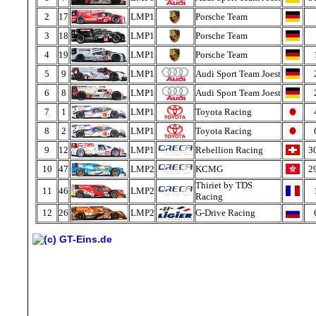
2
17
LMP1
Porsche Team
3
18
LMP1
Porsche Team
4
19
LMP1
Porsche Team
5
9
LMP1
Audi Sport Team Joest
6
8
LMP1
Audi Sport Team Joest
7
1
LMP1
Toyota Racing
8
2
LMP1
Toyota Racing
9
12
LMP1
Rebellion Racing
3
10
47
LMP2
KCMG
2
Thiriet by TDS
11
46
LMP2
Racing
12
26
LMP2
G-Drive Racing