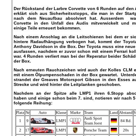
Der Rückstand der Larbre Corvette von 6 Runden auf den
erklärt sich aus Sicherheitsstopps, die man in der Star
nach dem Neuaufbau absolviert hat. Ausserdem wa
Corvette in den Unfall des Audis mitverwickelt und m
einige Teile erneuert bekommen.
Nach einem Anschlag an die Leitschienen bei dem er sic
hintere Radaufhängung verbogen hat, kommt der Toyot
Anthony Davidson in die Box. Der Toyota muss eine neue
ausfassen, nachdem er zuvor schon mit einem Ferrari koll
war. 4 Runden verliert man bei der Reperatur beider Schä
der Box.
Nach erneuten Rauchzeichen wird auch der Kolles CLM e
mit einem Ölpumpenschaden in der Box gewartet. Unterd
strandet der Greaves Motorsport Gibson in den Esses au
Strecke und wird hinter die Leitplanken geschoben.
Nachdem an der Spitze alle LMP1 ihren 6.Stopp absol
haben und einige schon beim 7. sind, notieren wir nach 5
folgende Reihung:
Platz
Nr
Auto
Klasse
Marke
Team
Land
Abstand
S
Audi Sport
1
9
LMP1
84 Rd.
Team Joest
2
17
LMP1
Porsche Team
20s