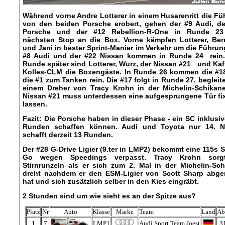
Während vorne Andre Lotterer in einem Husarenritt die F
von den beiden Porsche erobert, gehen der #9 Audi, de
Porsche und der #12 Rebellion-R-One in Runde 2
nächsten Stop an die Box. Vorne kämpfen Lotterer, Ber
und Jani in bester Sprint-Manier im Verkehr um die Führun
#8 Audi und der #22 Nissan kommen in Runde 24 rein.
Runde später sind Lotterer, Wurz, der Nissan #21 und Kaf
Kolles-CLM die Boxengäste. In Runde 26 kommen die #1
die #1 zum Tanken rein. Die #17 folgt in Runde 27, begleit
einem Dreher von Tracy Krohn in der Michelin-Schikane
Nissan #21 muss unterdessen eine aufgesprungene Tür fi
lassen.
Fazit: Die Porsche haben in dieser Phase - ein SC inklusiv
Runden schaffen können. Audi und Toyota nur 14. N
schafft derzeit 13 Runden.
Der #28 G-Drive Ligier (9.ter in LMP2) bekommt eine 115s 
Go wegen Speedings verpasst. Tracy Krohn sorg
Stirnrunzeln als er sich zum 2. Mal in der Michelin-Sc
dreht nachdem er den ESM-Ligier von Scott Sharp abge
hat und sich zusätzlich selber in den Kies eingräbt.
2 Stunden sind um wie sieht es an der Spitze aus?
Platz
Nr
Auto
Klasse
Marke
Team
Land
Ab
1
7
LMP1
Audi Sport Team Joest
3