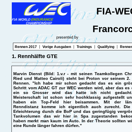
FIA-WE
Francor
presented by
|
|
|
|
Rennen 2017
Vorige Ausgaben
Trainings
Qualifying
Renne
1. Rennhälfte GTE
Marvin Dienst (Bild: 1.v.r - mit seinen Teamkollegen Chr
Ried und Matteo Cairoli) steht bei Proton vor seinem 2
Rennen. "Ich habe mir schon gedacht das es ein grös
Schritt vom ADAC GT zur WEC werden wird, aber das es d
ein so Grosser wird das hatte ich nicht gedacht
Meisterschaft ist schon sehr hochklassig aufgestellt u
haben ein Top-Feld hier beisammen. Mit der län
Renndistanz komme ich eigentlich auch zurecht. Die
Erleichterung durch die BoP und das geringfügig vergrö
Tankvolumen das wir hier in Spa zugestanden bek
haben merkt man kaum im Auto. In der Theorie sollten w
eine Runde länger fahren dürfen."