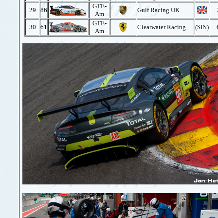
GTE-
29
86
Gulf Racing UK
Am
GTE-
30
61
Clearwater Racing
(SIN)
Am