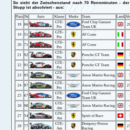
So sieht der Zwischenstand nach 70 Rennminuten - der 
Stopp ist absolviert - aus:
Platz
Nr
Auto
Klasse
Marke
Team
Land
Ab
GTE-
Ford Chip Ganassi
18
66
2
Pro
Team UK
GTE-
19
51
AF Corse
Pro
GTE-
20
71
AF Corse
Pro
GTE-
21
92
Porsche GT Team
Pro
GTE-
22
91
Porsche GT Team
Pro
GTE-
23
95
Aston Martin Racing
Pro
GTE-
24
97
Aston Martin Racing
2
Pro
GTE-
Ford Chip Ganassi
25
67
Pro
Team UK
GTE-
26
98
Aston Martin Racing
Am
GTE-
27
54
Spirit of Race
Am
GTE-
Dempsey-Proton
28
77
2
Am
Racing