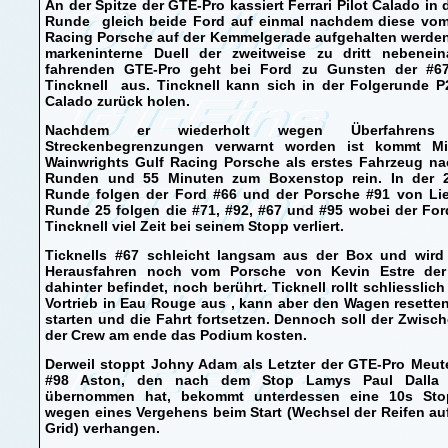
An der Spitze der GTE-Pro kassiert Ferrari Pilot Calado in 
Runde gleich beide Ford auf einmal nachdem diese vom
Racing Porsche auf der Kemmelgerade aufgehalten werden
markeninterne Duell der zweitweise zu dritt nebenein
fahrenden GTE-Pro geht bei Ford zu Gunsten der #6
Tincknell aus. Tincknell kann sich in der Folgerunde P
Calado zurück holen.
Nachdem er wiederholt wegen Überfahrens
Streckenbegrenzungen verwarnt worden ist kommt Mi
Wainwrights Gulf Racing Porsche als erstes Fahrzeug na
Runden und 55 Minuten zum Boxenstop rein. In der 2
Runde folgen der Ford #66 und der Porsche #91 von Liet
Runde 25 folgen die #71, #92, #67 und #95 wobei der Fo
Tincknell viel Zeit bei seinem Stopp verliert.
Ticknells #67 schleicht langsam aus der Box und wird
Herausfahren noch vom Porsche von Kevin Estre der
dahinter befindet, noch berührt. Ticknell rollt schliesslic
Vortrieb in Eau Rouge aus , kann aber den Wagen resette
starten und die Fahrt fortsetzen. Dennoch soll der Zwisch
der Crew am ende das Podium kosten.
Derweil stoppt Johny Adam als Letzter der GTE-Pro Meut
#98 Aston, den nach dem Stop Lamys Paul Dalla
übernommen hat, bekommt unterdessen eine 10s St
wegen eines Vergehens beim Start (Wechsel der Reifen a
Grid) verhangen.