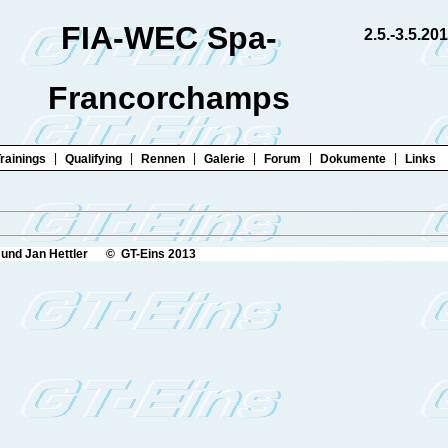
FIA-WEC Spa-
2.5.-3.5.20
Francorchamps
|
|
|
|
|
|
rainings
Qualifying
Rennen
Galerie
Forum
Dokumente
Links
r und Jan Hettler © GT-Eins 2013