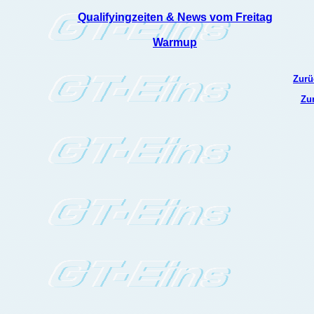
Qualifyingzeiten & News vom Freitag
Warmup
Zurü
Zur