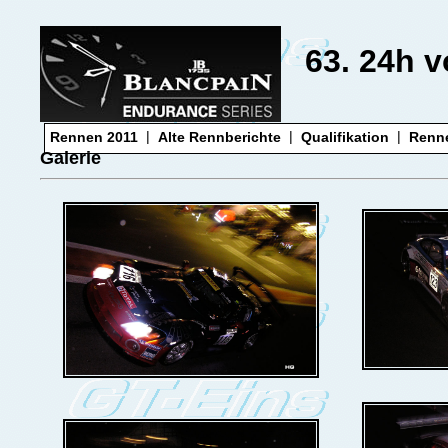
63. 24h 
|
|
|
Rennen 2011
Alte Rennberichte
Qualifikation
Renn
Galerie